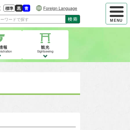
ハンバーガ
更
標準
黒
青
Foreign Language
大きさに戻す
る
背景色の変更：白
背景色の変更：黒
背景色の変更：青
検索
MENU
情報
観光
istration
Sightseeing