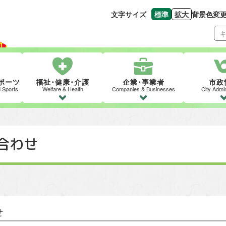
文字サイズ
標準
拡大
背景色変
文字の大きさをもとの
文字を大きくす
ポーツ
福祉･健康･介護
企業･事業者
市政
d Sports
Welfare & Health
Companies & Businesses
City Admin
合わせ
せ