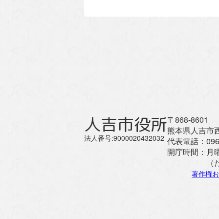
人吉市役所
〒868-8601
熊本県人吉市西
法人番号:9000020432032
代表電話：
096
開庁時間：
月
（
著作権お