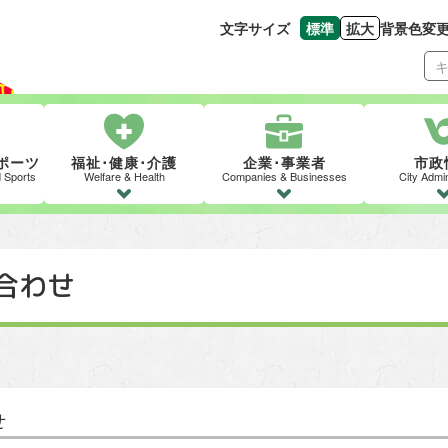
文字サイズ
標準
拡大
背景色変
文字の大きさをもとの
文字を大きくす
ポーツ
福祉･健康･介護
企業･事業者
市政
d Sports
Welfare & Health
Companies & Businesses
City Admin
合わせ
せ