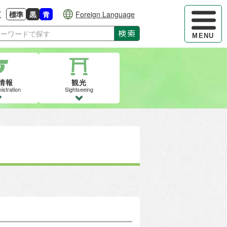
ハンバーガ
更
標準
黒
青
Foreign Language
大きさに戻す
る
背景色の変更：白
背景色の変更：黒
背景色の変更：青
検索
MENU
情報
観光
istration
Sightseeing