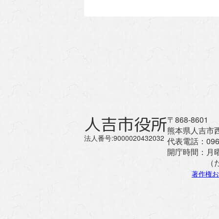
人吉市役所
〒868-8601
熊本県人吉市西
法人番号:9000020432032
代表電話：
096
開庁時間：
月
（
著作権お